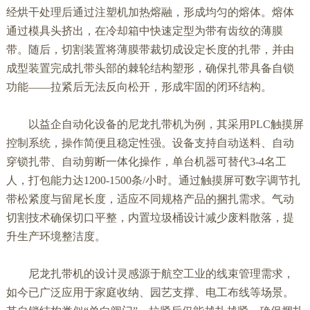
经烘干处理后通过注塑机加热熔融，形成均匀的熔体。熔体
通过模具头挤出，在冷却箱中快速定型为带有齿纹的薄膜
带。随后，切割装置将薄膜带裁切成设定长度的扎带，并由
成型装置完成扎带头部的棘轮结构塑形，确保扎带具备自锁
功能——拉紧后无法反向松开，形成牢固的闭环结构。
以益企自动化设备的尼龙扎带机为例，其采用PLC触摸屏
控制系统，操作简便且稳定性强。设备支持自动送料、自动
穿锁扎带、自动剪断一体化操作，单台机器可替代3-4名工
人，打包能力达1200-1500条/小时。通过触摸屏可数字调节扎
带松紧度与留尾长度，适应不同规格产品的捆扎需求。气动
切割技术确保切口平整，内置垃圾桶设计减少废料散落，提
升生产环境整洁度。
尼龙扎带机的设计灵感源于航空工业的线束管理需求，
如今已广泛应用于家庭收纳、园艺支撑、电工布线等场景。